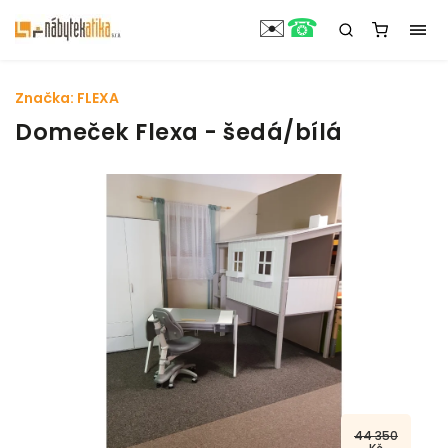
☎
✉️
Značka:
FLEXA
Domeček Flexa - šedá/bílá
44 350