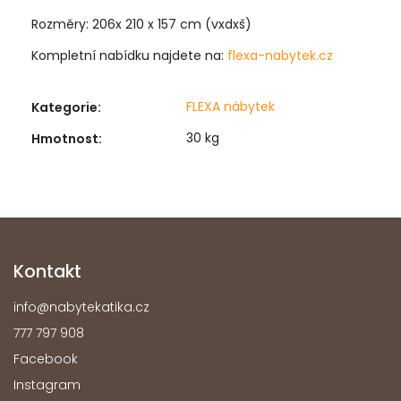
Rozměry: 206x 210 x 157 cm (vxdxš)
Kompletní nabídku najdete na:
flexa-nabytek.cz
FLEXA nábytek
Kategorie
:
30 kg
Hmotnost
:
Kontakt
info
@
nabytekatika.cz
777 797 908
Facebook
Instagram