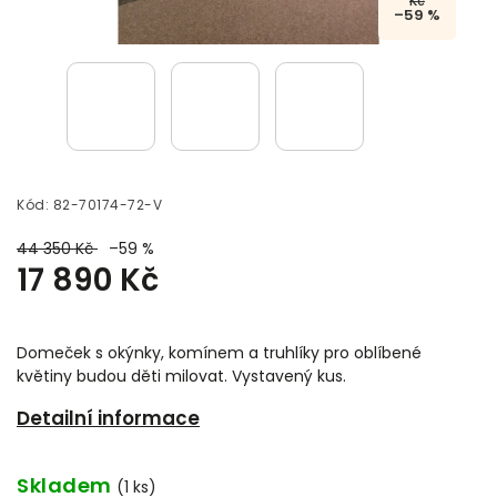
Kč
–59 %
Kód:
82-70174-72-V
44 350 Kč
–59 %
17 890 Kč
Domeček s okýnky, komínem a truhlíky pro oblíbené
květiny budou děti milovat. Vystavený kus.
Detailní informace
Skladem
(1 ks)