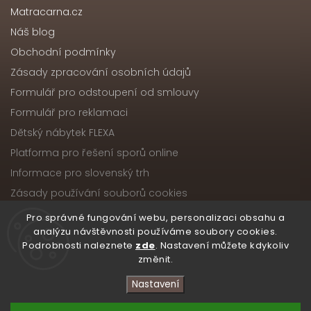
Matracarna.cz
Náš blog
Obchodní podmínky
Zásady zpracování osobních údajů
Formulář pro odstoupení od smlouvy
Formulář pro reklamaci
Dětský nábytek FLEXA
Platforma pro řešení sporů online
Informace pro slovenský trh
Zásady používání souborů cookies
Pro správné fungování webu, personalizaci obsahu a
analýzu návštěvnosti používáme soubory cookies.
Podrobnosti naleznete
zde
. Nastavení můžete kdykoliv
Copyright 2026
Nábytek ATIKA, s.r.o.
. Všechna práva
změnit.
vyhrazena.
Upravit nastavení cookies
Nastavení
Vytvořil
Shoptet
| Design
Shoptak.cz