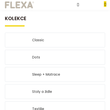
Přejít
Produkty
na
NÁKUPNÍ
obsah
KOŠÍK
KOLEKCE
Kolekce
Obchodní
podmínky
Classic
Kontakty
Formulář
Dots
pro
odstoupení
od
kupní
smlouvy
Sleep + Matrace
Formulář
pro
reklamaci
Stoly a židle
Přihlášení
Textilie