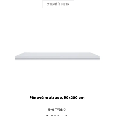
OTEVŘÍT FILTR
V
ý
p
i
s
p
r
o
d
u
k
t
ů
Pěnová matrace, 90x200 cm
5-6 TÝDNŮ