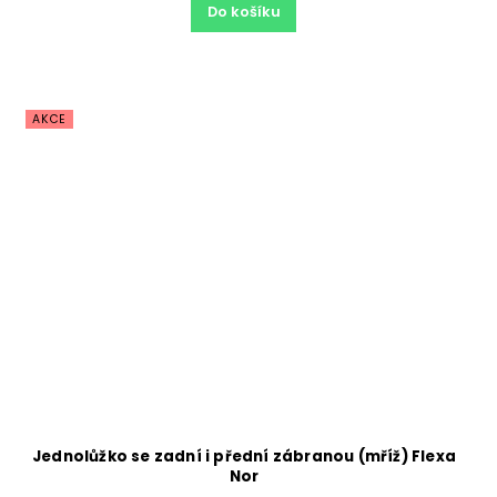
Do košíku
AKCE
Průměrné
Jednolůžko se zadní i přední zábranou (mříž) Flexa
hodnocení
Nor
produktu