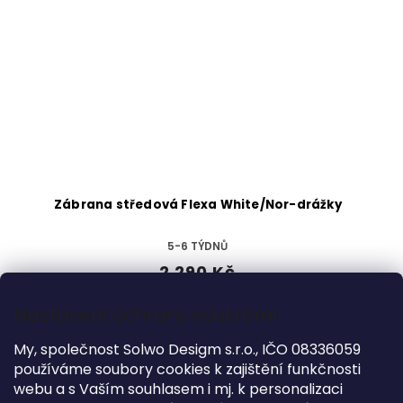
Zábrana středová Flexa White/Nor-drážky
5-6 TÝDNŮ
2 290 Kč
Do košíku
Nastavení ochrany soukromí
My, společnost Solwo Desigm s.r.o., IČO 08336059
používáme soubory cookies k zajištění funkčnosti
webu a s Vaším souhlasem i mj. k personalizaci