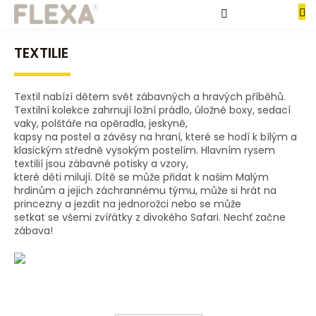
Přejít
Produkty
na
NÁKUPNÍ
obsah
KOŠÍK
TEXTILIE
Kolekce
Obchodní
Textil nabízí dětem svět zábavných a hravých příběhů.
podmínky
Textilní kolekce zahrnují ložní prádlo, úložné boxy, sedací
vaky, polštáře na opěradla, jeskyně,
Kontakty
kapsy na postel a závěsy na hraní, které se hodí k bílým a
klasickým středně vysokým postelím. Hlavním rysem
Formulář
textilií jsou zábavné potisky a vzory,
pro
odstoupení
které děti milují. Dítě se může přidat k našim Malým
od
hrdinům a jejich záchrannému týmu, může si hrát na
kupní
princezny a jezdit na jednorožci nebo se může
smlouvy
setkat se všemi zvířátky z divokého Safari. Nechť začne
zábava!
Formulář
pro
reklamaci
Přihlášení