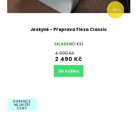
–39 %
Jeskyně - Přeprava Flexa Classic
SKLADEM
(1 KS)
4 090 Kč
2 490 Kč
Do košíku
GARANCE
NEJNIŽŠÍ
CENY