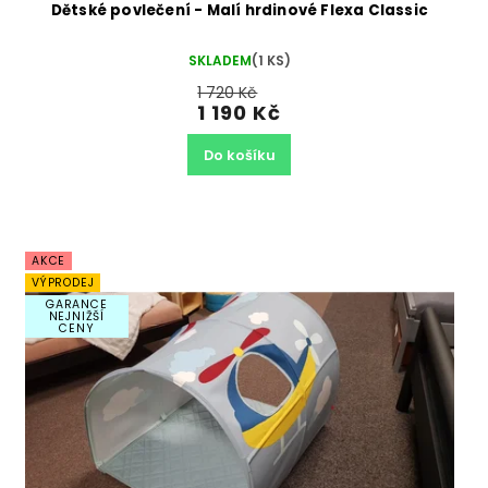
Dětské povlečení - Malí hrdinové Flexa Classic
SKLADEM
(1 KS)
1 720 Kč
1 190 Kč
Do košíku
AKCE
VÝPRODEJ
GARANCE
NEJNIŽŠÍ
CENY