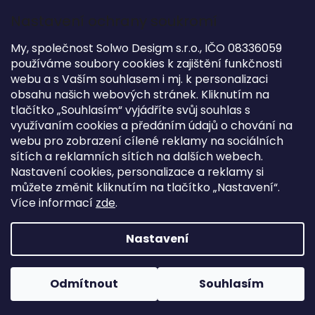
Do košíku
Nastavení ochrany soukromí
My, společnost Solwo Desigm s.r.o., IČO 08336059
používáme soubory cookies k zajištění funkčnosti
webu a s Vaším souhlasem i mj. k personalizaci
NAČÍST DALŠÍ 4
obsahu našich webových stránek. Kliknutím na
tlačítko „Souhlasím“ vyjádříte svůj souhlas s
1
2
využívaním cookies a předáním údajů o chování na
S
webu pro zobrazení cílené reklamy na sociálních
O
T
v
sítích a reklamních sítích na dalších webech.
16
položek celkem
R
l
Nastavení cookies, personalizace a reklamy si
NAHORU
á
Á
můžete změnit kliknutím na tlačítko „Nastavení“.
d
N
Více informací
zde
.
a
K
Z
c
O
á
í
Copyright 2026
Flexa
. Všechna práva vyhrazena.
Nastavení
V
p
p
Vytvořil
Shoptet
| Design
Tomáš Hlad
&
techka s.r.o.
Á
r
a
N
v
t
Odmítnout
Souhlasím
Í
k
Zastoupení pro ČR
í
y