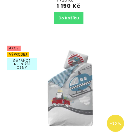
1 720 Kč
1 190 Kč
Do košíku
AKCE
VÝPRODEJ
GARANCE
NEJNIŽŠÍ
CENY
–30 %