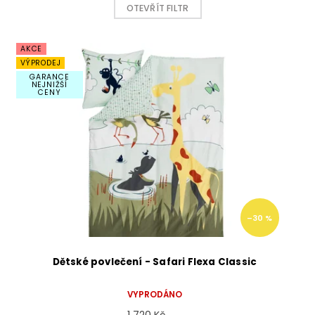
OTEVŘÍT FILTR
V
AKCE
ý
VÝPRODEJ
p
GARANCE
i
NEJNIŽŠÍ
CENY
s
p
r
o
d
u
k
t
–30 %
ů
Dětské povlečení - Safari Flexa Classic
VYPRODÁNO