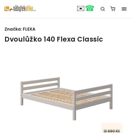
☎
✉️
Značka:
FLEXA
Dvoulůžko 140 Flexa Classic
12 690 Kč