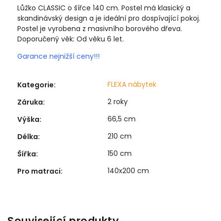
Lůžko CLASSIC o šířce 140 cm.
Postel má klasický a
skandinávský design a je ideální pro dospívající pokoj.
Postel je vyrobena z masivního borového dřeva.
Doporučený věk: Od věku 6 let.
Garance nejnižší ceny!!!
FLEXA nábytek
Kategorie
:
2 roky
Záruka
:
66,5 cm
Výška
:
210 cm
Délka
:
150 cm
Šířka
:
140x200 cm
Pro matraci
:
Související produkty