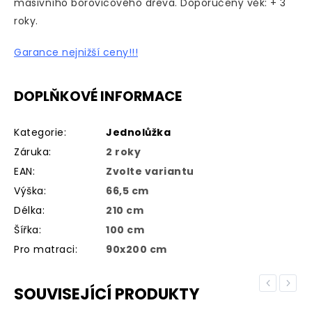
masivního borovicového dřeva.
Doporučený věk: + 3
roky.
Garance nejnižší ceny!!!
DOPLŇKOVÉ INFORMACE
Kategorie
:
Jednolůžka
Záruka
:
2 roky
EAN
:
Zvolte variantu
Výška
:
66,5 cm
Délka
:
210 cm
Šířka
:
100 cm
Pro matraci
:
90x200 cm
Previous
Next
SOUVISEJÍCÍ PRODUKTY