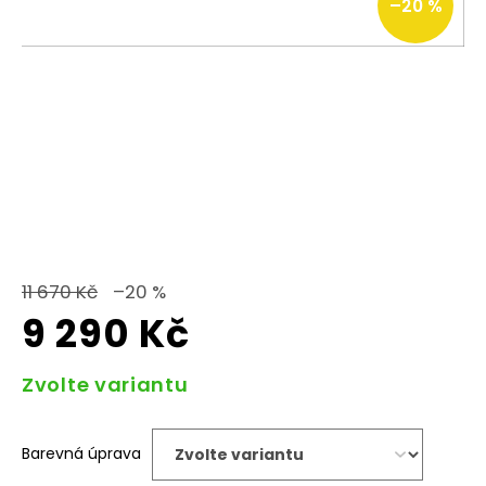
–20 %
11 670 Kč
–20 %
9 290 Kč
Měrná
Zvolte variantu
cena:
Barevná úprava