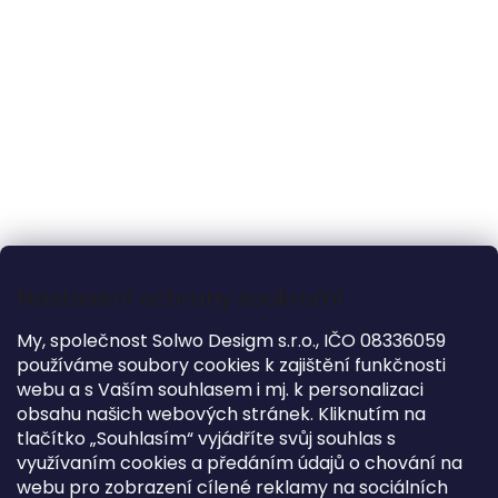
Nastavení ochrany soukromí
My, společnost Solwo Desigm s.r.o., IČO 08336059
používáme soubory cookies k zajištění funkčnosti
webu a s Vaším souhlasem i mj. k personalizaci
Zábrana středová Flexa Classic
obsahu našich webových stránek. Kliknutím na
tlačítko „Souhlasím“ vyjádříte svůj souhlas s
5-6 TÝDNŮ
využívaním cookies a předáním údajů o chování na
2 320 Kč
webu pro zobrazení cílené reklamy na sociálních