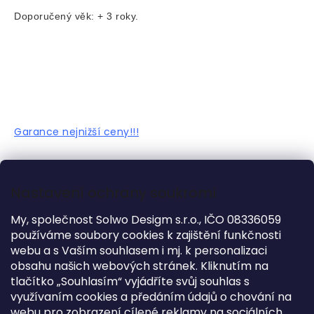
Doporučený věk: + 3 roky.
Garance nejnižší ceny!!!
DOPLŇKOVÉ INFORMACE
Nastavení ochrany soukromí
Kategorie
:
Jednolůžka
My, společnost Solwo Desigm s.r.o., IČO 08336059
Záruka
:
2 roky
používáme soubory cookies k zajištění funkčnosti
webu a s Vaším souhlasem i mj. k personalizaci
Hmotnost
:
36 kg
obsahu našich webových stránek. Kliknutím na
?
Kolekce
:
White
tlačítko „Souhlasím“ vyjádříte svůj souhlas s
Výška
:
66,5 cm
využívaním cookies a předáním údajů o chování na
Délka
:
210 cm
webu pro zobrazení cílené reklamy na sociálních