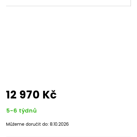
12 970 Kč
Měrná
5-6 týdnů
cena:
Můžeme doručit do:
8.10.2026