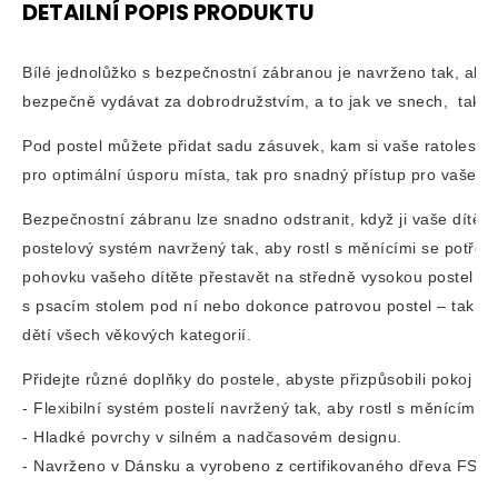
DETAILNÍ POPIS PRODUKTU
Bílé jednolůžko s bezpečnostní zábranou je navrženo tak, aby
bezpečně vydávat za dobrodružstvím, a to jak ve snech,  tak 
Pod postel můžete přidat sadu zásuvek, kam si vaše ratolest m
pro optimální úsporu místa, tak pro snadný přístup pro vaše dí
Bezpečnostní zábranu lze snadno odstranit, když ji vaše dítě ji
postelový systém navržený tak, aby rostl s měnícími se potře
pohovku vašeho dítěte přestavět na středně vysokou postel (s
s psacím stolem pod ní nebo dokonce patrovou postel – tak, 
dětí všech věkových kategorií.
Přidejte různé doplňky do postele, abyste přizpůsobili pokoj vaš
- Flexibilní systém postelí navržený tak, aby rostl s měnícími s
- Hladké povrchy v silném a nadčasovém designu.

- Navrženo v Dánsku a vyrobeno z certifikovaného dřeva FSC™