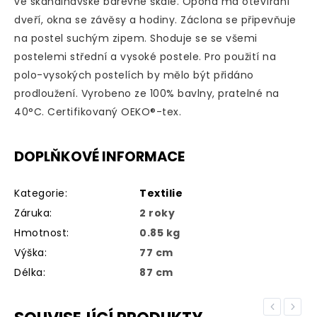
ve skandinávské barevné škále
. O
pona má otevírání
dveří, okna se závěsy a hodiny.
Záclona se připevňuje
na postel suchým zipem.
Shoduje se se všemi
postelemi střední a vysoké postele.
Pro použití na
polo-vysokých postelích by mělo být přidáno
prodloužení. Vyrobeno ze 100% bavlny, pratelné na
40°C. Certifikovaný OEKO®-tex.
DOPLŇKOVÉ INFORMACE
Kategorie
:
Textilie
Záruka
:
2 roky
Hmotnost
:
0.85 kg
Výška
:
77 cm
Délka
:
87 cm
Previous
Next