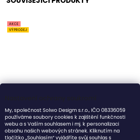
SOUVISEJÍCÍ PRODUKTY
AKCE
VÝPRODEJ
Nastavení ochrany soukromí
–20 %
My, společnost Solwo Desigm s.r.o., IČO 08336059
používáme soubory cookies k zajištění funkčnosti
Polštář - Les Flexa Classic
webu a s Vaším souhlasem i mj. k personalizaci
obsahu našich webových stránek. Kliknutím na
SKLADEM
(3 KS)
tlačítko „Souhlasím“ vyjádříte svůj souhlas s