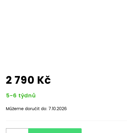
2 790 Kč
Měrná
5-6 týdnů
cena:
Můžeme doručit do:
7.10.2026