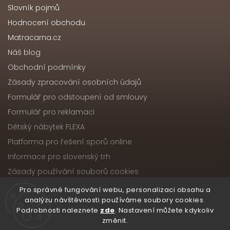
Slovník pojmů
Hodnocení obchodu
Matracarna.cz
Náš blog
Obchodní podmínky
Zásady zpracování osobních údajů
Formulář pro odstoupení od smlouvy
Formulář pro reklamaci
Dětský nábytek FLEXA
Platforma pro řešení sporů online
Informace pro slovenský trh
Zásady používání souborů cookies
Pro správné fungování webu, personalizaci obsahu a
analýzu návštěvnosti používáme soubory cookies.
Podrobnosti naleznete
zde
. Nastavení můžete kdykoliv
Copyright 2026
Nábytek ATIKA, s.r.o.
. Všechna práva
změnit.
vyhrazena.