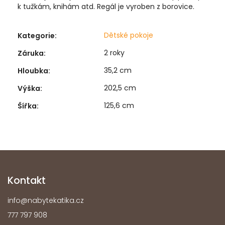
k tužkám, knihám atd. Regál je vyroben z borovice.
Dětské pokoje
Kategorie
:
2 roky
Záruka
:
35,2 cm
Hloubka
:
202,5 cm
Výška
:
125,6 cm
Šířka
:
Kontakt
info
@
nabytekatika.cz
777 797 908