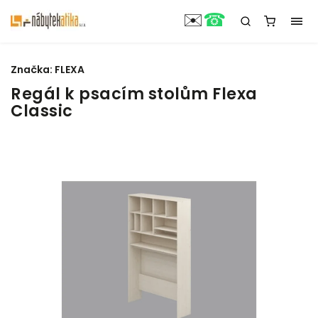
☎
✉️
Značka:
FLEXA
Regál k psacím stolům Flexa
Classic