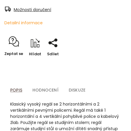
Možnosti doručení
Detailní informace
Zeptat se
Hlídat
Sdílet
POPIS
HODNOCENÍ
DISKUZE
Klasický vysoký regál se 2 horizontálními a 2
vertikálními pevnými policemi. Regál má také 1
horizontální a 4 vertikální pohyblivé police a kabelový
žlab. Použijte regál se studijním stolem; regál
zarámuje studijní stůl a umožní dítěti snadný přístup