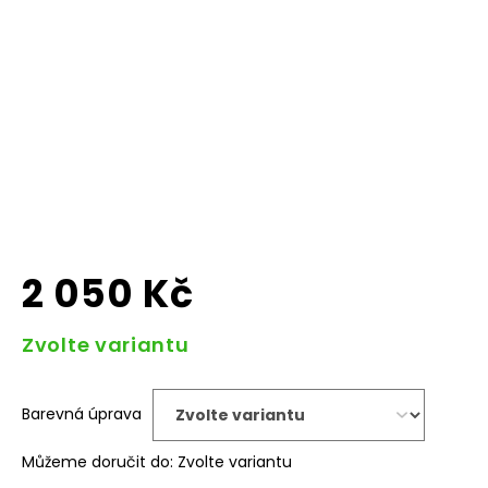
2 050 Kč
Měrná
Zvolte variantu
cena:
Barevná úprava
Můžeme doručit do:
Zvolte variantu