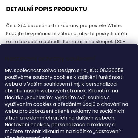
DETAILNÍ POPIS PRODUKTU
Čelo 3/4 bezpečnostní zábrany pro postele White.
Použijte bezpečnostní zábranu, abyste poskytli dítěti
extra bezpečí a pohodlí.
Pamatujte na sloupek (80-
17901-40).
Bezpečnostní zábrana je dostupná ve třech
Nastavení ochrany soukromí
barvách a je vyrobena z MDF.
My, společnost Solwo Desigm s.r.o., IČO 08336059
DOPLŇKOVÉ INFORMACE
používáme soubory cookies k zajištění funkčnosti
webu a s Vaším souhlasem i mj. k personalizaci
obsahu našich webových stránek. Kliknutím na
Kategorie
:
Doplňky
tlačítko „Souhlasím“ vyjádříte svůj souhlas s
Záruka
:
2 roky
využívaním cookies a předáním údajů o chování na
?
Kolekce
:
White
webu pro zobrazení cílené reklamy na sociálních
sítích a reklamních sítích na dalších webech.
Výška
:
25 cm
Nastavení cookies, personalizace a reklamy si
Délka
:
159 cm
můžete změnit kliknutím na tlačítko „Nastavení“.