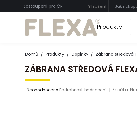
Přejít
Zastoupení pro ČR
Přihlášení
Jak nakup
na
obsah
Produkty
Domů
Produkty
Doplňky
Zábrana středová F
ZÁBRANA STŘEDOVÁ FLEX
Značka:
Fle
Průměrné
Neohodnoceno
Podrobnosti hodnocení
hodnocení
produktu
je
0,0
z 5
hvězdiček.