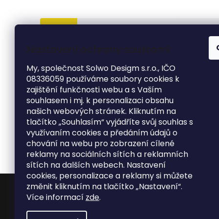
Popis
Hodnocení
Diskuze
Nastavení ochrany soukromí
DETAILNÍ POPIS PRODUKTU
My, společnost Solwo Desigm s.r.o., IČO
08336059 používáme soubory cookies k
zajištění funkčnosti webu a s Vaším
Středová bezpečnostní zábrana pro White stře
souhlasem i mj. k personalizaci obsahu
bezpečnostní zábranu, abyste poskytli dítěti e
našich webových stránek. Kliknutím na
40).
Bezpečnostní zábrana je dostupná ve třec
tlačítko „Souhlasím“ vyjádříte svůj souhlas s
využívaním cookies a předáním údajů o
chování na webu pro zobrazení cílené
reklamy na sociálních sítích a reklamních
sítích na dalších webech. Nastavení
cookies, personalizace a reklamy si můžete
Z
změnit kliknutím na tlačítko „Nastavení“.
á
Více informací
zde
.
p
a