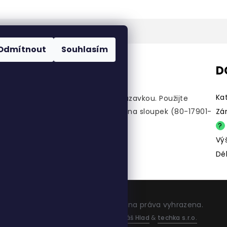
Odmítnout
Souhlasím
D
Ka
dně vysoké lůžko s žebříkem a skluzavkou.
Použijte
xtra bezpečí a pohodlí.
Pamatujte na sloupek (80-17901-
Zá
h barvách a je vyrobena z MDF.
?
Vý
Dé
Copyright 2026
Flexa
. Všechna práva vyhrazena.
Vytvořil
Shoptet
| Design
Tomáš Hlad
&
techka s.r.o.