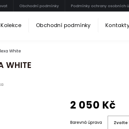
ovat
Obchodní podmínky
Podmínky ochrany osobních ú
Kolekce
Obchodní podmínky
Kontakt
lexa White
A WHITE
xa
2 050 Kč
Měrná
cena:
Barevná úprava