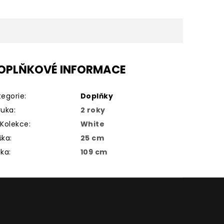
OPLŇKOVÉ INFORMACE
tegorie
:
Doplňky
ruka
:
2 roky
Kolekce
:
White
ška
:
25 cm
lka
:
109 cm