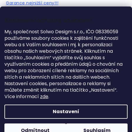
Garance nejnižší ceny!!!
Nastavení ochrany soukromí
DOPLŇKOVÉ INFORMACE
My, společnost Solwo Desigm s.r.o., IČO 08336059
Kategorie
:
Doplňky
používáme soubory cookies k zajištění funkčnosti
webu a s Vaším souhlasem i mj. k personalizaci
Záruka
:
2 roky
obsahu našich webových stránek. Kliknutím na
Hmotnost
:
23 kg
tlačítko „Souhlasím“ vyjádříte svůj souhlas s
?
Kolekce
:
Nor
využívaním cookies a předáním údajů o chování na
Výška
:
143 cm
webu pro zobrazení cílené reklamy na sociálních
sítích a reklamních sítích na dalších webech.
Délka
:
39 cm
Nastavení cookies, personalizace a reklamy si
Šířka
:
62 cm
můžete změnit kliknutím na tlačítko „Nastavení“.
Více informací
zde
.
Z
á
Copyright 2026
Flexa
. Všechna práva vyhrazena.
Nastavení
p
Vytvořil
Shoptet
| Design
Tomáš Hlad
&
techka s.r.o.
a
t
Odmítnout
Souhlasím