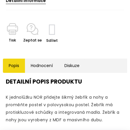
Detailní informace
Tisk
Zeptat se
Sdílet
Popis
Hodnocení
Diskuze
DETAILNÍ POPIS PRODUKTU
K jednolůžku NOR přidejte šikmý žebřík a nohy a
proměňte postel v polovysokou postel. Žebřík má
protiskluzové schůdky a integrovaná madla. Žebřík a
nohy jsou vyrobeny z MDF a masivního dubu.