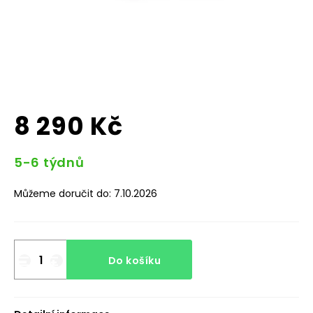
8 290 Kč
Měrná
5-6 týdnů
cena:
Můžeme doručit do:
7.10.2026
Do košíku