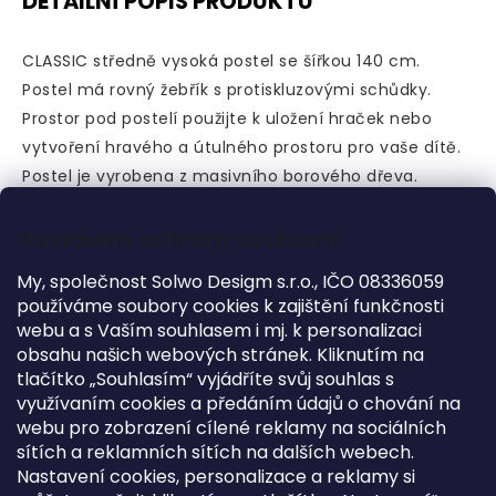
DETAILNÍ POPIS PRODUKTU
CLASSIC středně vysoká postel se šířkou 140 cm.
Postel má rovný žebřík s protiskluzovými schůdky.
Prostor pod postelí použijte k uložení hraček nebo
vytvoření hravého a útulného prostoru pro vaše dítě.
Postel je vyrobena z masivního borového dřeva.
Doporučený věk: Od věku 6 let.
Nastavení ochrany soukromí
DOPLŇKOVÉ INFORMACE
My, společnost Solwo Desigm s.r.o., IČO 08336059
používáme soubory cookies k zajištění funkčnosti
webu a s Vaším souhlasem i mj. k personalizaci
Kategorie
:
Zvýšená lůžka 90 - 120 cm
obsahu našich webových stránek. Kliknutím na
Záruka
:
2 roky
tlačítko „Souhlasím“ vyjádříte svůj souhlas s
Výška
:
120 cm
využívaním cookies a předáním údajů o chování na
Délka
:
210 cm
webu pro zobrazení cílené reklamy na sociálních
sítích a reklamních sítích na dalších webech.
Šířka
:
160 cm
Nastavení cookies, personalizace a reklamy si
Pro matraci
:
140x200 cm