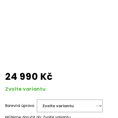
24 990 Kč
Měrná
Zvolte variantu
cena:
Barevná úprava
Můžeme doručit do:
Zvolte variantu