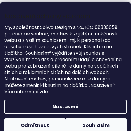
Nastavení ochrany soukromí
DOPLŇKOVÉ INFORMACE
My, společnost Solwo Desigm s.r.o., IČO 08336059
Kategorie
:
Zvýšená lůžka 90 - 120 cm
používáme soubory cookies k zajištění funkčnosti
webu a s Vaším souhlasem i mj. k personalizaci
Záruka
:
2 roky
obsahu našich webových stránek. Kliknutím na
?
Kolekce
:
White
tlačítko „Souhlasím“ vyjádříte svůj souhlas s
Výška
:
120 cm
využívaním cookies a předáním údajů o chování na
Délka
:
210 cm
webu pro zobrazení cílené reklamy na sociálních
sítích a reklamních sítích na dalších webech.
Šířka
:
109 cm
Nastavení cookies, personalizace a reklamy si
Pro matraci
:
90x200 cm
můžete změnit kliknutím na tlačítko „Nastavení“.
Více informací
zde
.
Z
á
Copyright 2026
Flexa
. Všechna práva vyhrazena.
Nastavení
p
Vytvořil
Shoptet
| Design
Tomáš Hlad
&
techka s.r.o.
a
t
Odmítnout
Souhlasím
Zastoupení pro ČR