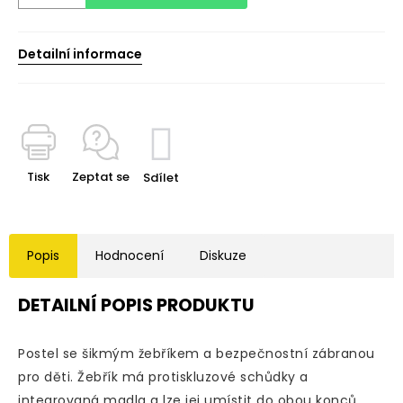
Detailní informace
Tisk
Zeptat se
Sdílet
Popis
Hodnocení
Diskuze
DETAILNÍ POPIS PRODUKTU
Postel se šikmým žebříkem a bezpečnostní zábranou
pro děti.
Žebřík má protiskluzové schůdky a
integrovaná madla a lze jej umístit do obou konců