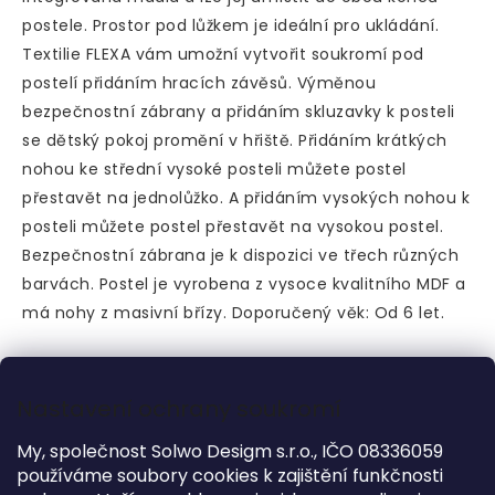
postele.
Prostor pod lůžkem je ideální pro ukládání.
Textilie FLEXA vám umožní vytvořit soukromí pod
postelí přidáním hracích závěsů.
Výměnou
bezpečnostní zábrany a přidáním skluzavky k posteli
se dětský pokoj promění v hřiště.
Přidáním krátkých
nohou ke střední vysoké posteli můžete postel
přestavět na jednolůžko.
A přidáním vysokých nohou k
posteli můžete postel přestavět na vysokou postel.
Bezpečnostní zábrana je k dispozici ve třech různých
barvách.
Postel je vyrobena z vysoce kvalitního MDF a
má nohy z masivní břízy.
Doporučený věk: Od 6 let.
DOPLŇKOVÉ INFORMACE
Nastavení ochrany soukromí
Kategorie
:
Zvýšená lůžka 90 - 120 cm
My, společnost Solwo Desigm s.r.o., IČO 08336059
Záruka
:
2 roky
používáme soubory cookies k zajištění funkčnosti